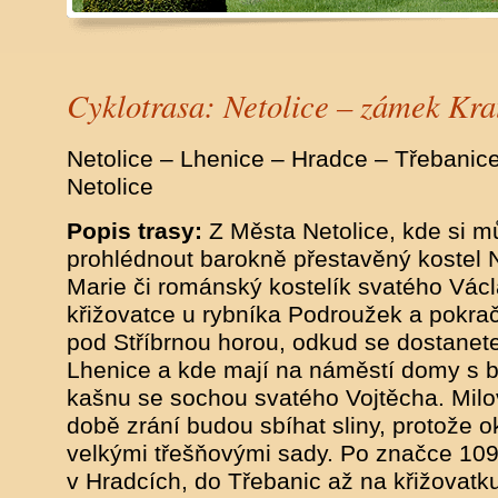
Cyklotrasa: Netolice – zámek Kra
Netolice – Lhenice – Hradce – Třebanice
Netolice
Popis trasy:
Z Města Netolice, kde si m
prohlédnout barokně přestavěný kostel
Marie či románský kostelík svatého Václ
křižovatce u rybníka Podroužek a pokrač
pod Stříbrnou horou, odkud se dostane
Lhenice a kde mají na náměstí domy s ba
kašnu se sochou svatého Vojtěcha. Milo
době zrání budou sbíhat sliny, protože o
velkými třešňovými sady. Po značce 109
v Hradcích, do Třebanic až na křižovatk